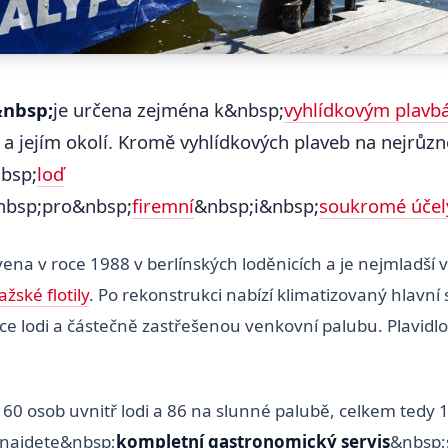
&nbsp;
je určena zejména k&nbsp;
vyhlídkovým plav
 a jejím okolí. Kromě vyhlídkových plaveb na nejrůzn
nbsp;
loď
nbsp;pro&nbsp;
firemní
&nbsp;i&nbsp;
soukromé účel
ena v roce 1988 v berlínských loděnicích a je nejmladší vý
ažské flotily
. Po rekonstrukci nabízí klimatizovaný hlavní
čce lodi a částečně zastřešenou venkovní palubu. Plavidl
e 60 osob uvnitř lodi a 86 na slunné palubě, celkem tedy 
i najdete&nbsp;
kompletní gastronomický servis
&nbsp;