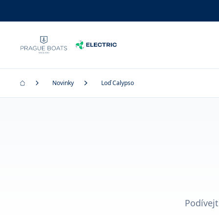
Novinky
Loď Calypso
Podívejt