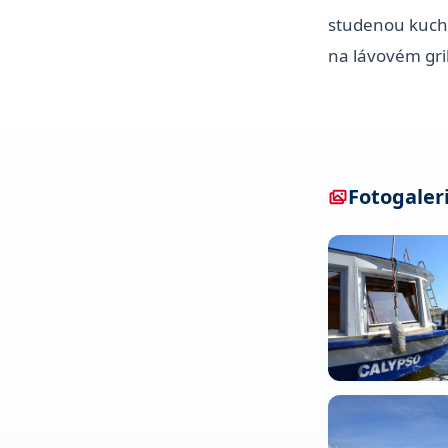
studenou kuchy
na lávovém gri
Fotogaler