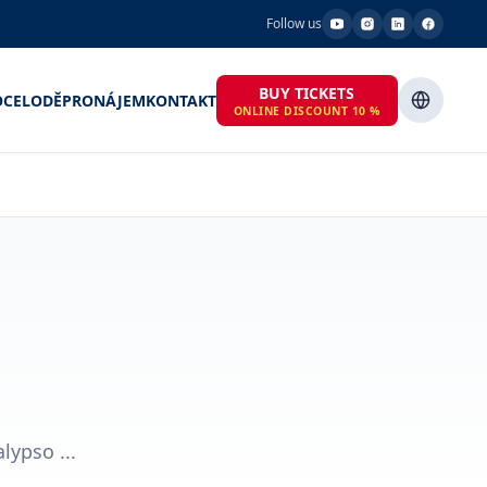
Follow us
BUY TICKETS
OCE
LODĚ
PRONÁJEM
KONTAKT
ONLINE DISCOUNT 10 %
lypso ...