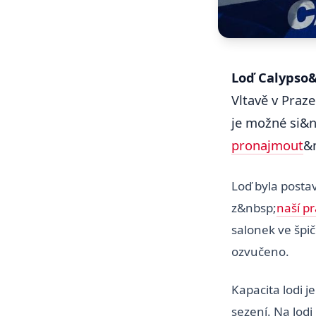
Loď Calypso
Vltavě v Praze
je možné si&
pronajmout
&
Loď byla postav
z&nbsp;
naší pr
salonek ve špi
ozvučeno.
Kapacita lodi j
sezení. Na lod