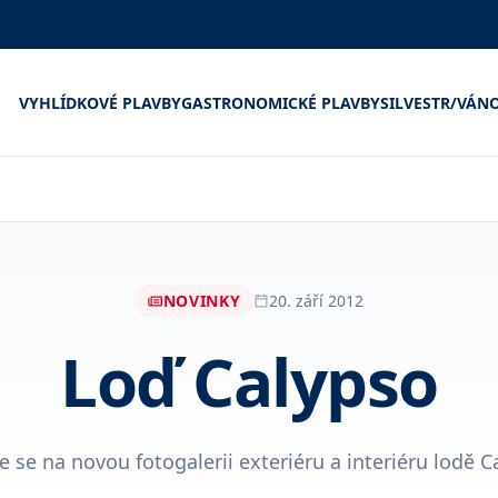
VYHLÍDKOVÉ PLAVBY
GASTRONOMICKÉ PLAVBY
SILVESTR/VÁN
NOVINKY
20. září 2012
Loď Calypso
e se na novou fotogalerii exteriéru a interiéru lodě Ca