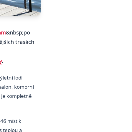
bám
&nbsp;po
ějších trasách
y
.
letní lodí
 salon, komorní
o je kompletně
146 míst k
s teplou a