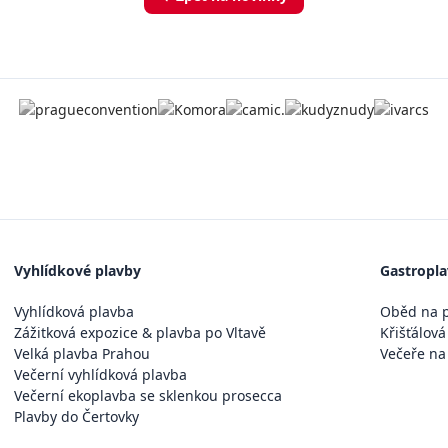
Vyhlídkové plavby
Gastropl
Vyhlídková plavba
Oběd na p
Zážitková expozice & plavba po Vltavě
Křišťálová
Velká plavba Prahou
Večeře na
Večerní vyhlídková plavba
Večerní ekoplavba se sklenkou prosecca
Plavby do Čertovky