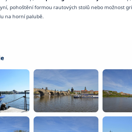
ní, pohoštění formou rautových stolů nebo možnost gril
lu na horní palubě.
ie