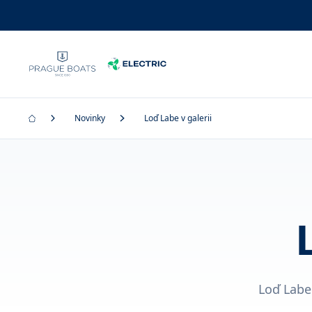
Novinky
Loď Labe v galerii
Loď Labe 