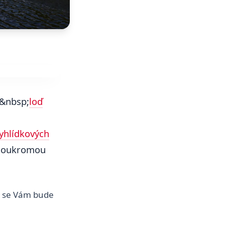
u&nbsp;
loď
yhlídkových
soukromou
ě se Vám bude