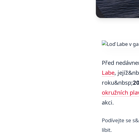
Před nedávne
Labe
, jejíž&n
roku&nbsp;
2
okružních pla
akci.
Podívejte se 
líbit.