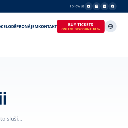
Follow us
BUY TICKETS
OCE
LODĚ
PRONÁJEM
KONTAKT
ONLINE DISCOUNT 10 %
i
o sluší...