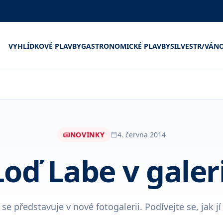
VYHLÍDKOVÉ PLAVBY
GASTRONOMICKÉ PLAVBY
SILVESTR/VÁN
NOVINKY
4. června 2014
Loď Labe v galeri
se představuje v nové fotogalerii. Podívejte se, jak jí t