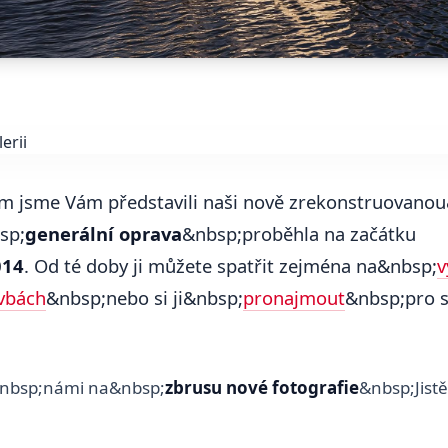
m jsme Vám představili naši nově zrekonstruovano
bsp;
generální oprava
&nbsp;proběhla na začátku
014
. Od té doby ji můžete spatřit zejména na&nbsp;
v
vbách
&nbsp;nebo si ji&nbsp;
pronajmout
&nbsp;pro 
s&nbsp;námi na&nbsp;
zbrusu nové fotografie
&nbsp;Jist