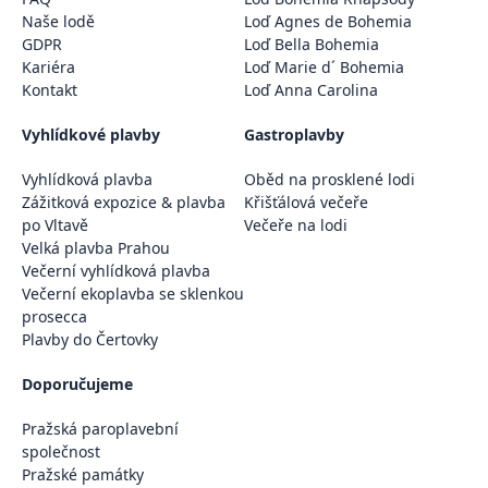
Naše lodě
Loď Agnes de Bohemia
GDPR
Loď Bella Bohemia
Kariéra
Loď Marie d´ Bohemia
Kontakt
Loď Anna Carolina
Vyhlídkové plavby
Gastroplavby
Vyhlídková plavba
Oběd na prosklené lodi
Zážitková expozice & plavba
Křišťálová večeře
po Vltavě
Večeře na lodi
Velká plavba Prahou
Večerní vyhlídková plavba
Večerní ekoplavba se sklenkou
prosecca
Plavby do Čertovky
Doporučujeme
Pražská paroplavební
společnost
Pražské památky