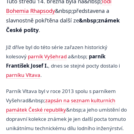
Tuto středu 14. března byla na&nbsp;
lodi
Bohemia Rhapsody
&nbsp;představena a
slavnostně pokřtěna další ze
&nbsp;známek
České pošty
.
Již dříve byl do této série zařazen historický
kolesový
parník Vyšehrad
a&nbsp;
parník
František Josef I.
, dnes se stejné pocty dostalo i
parníku Vltava
.
Parník Vltava byl v roce 2013 spolu s parníkem
Vyšehrad&nbsp;
zapsán na seznam kulturních
památek České republiky
&nbsp;a jeho umístění do
dopravní kolekce známek je jen další pocta tomuto
unikátnímu technickému dílu lodního inženýrství.