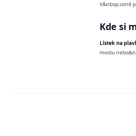
V&nbsp;ceně pl
Kde si 
Lístek na pla
mostu nebo&n