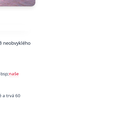
ě neobvyklého
nbsp;
naše
 a trvá 60