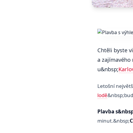
Chtěli byste 
a zajímavého 
u&nbsp;
Karlo
Letošní největ
lodě
&nbsp;bud
Plavba s&nbs
minut.&nbsp;
C