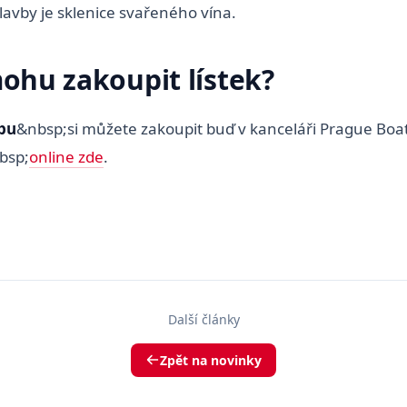
avby je sklenice svařeného vína.
mohu zakoupit lístek?
vbu
&nbsp;si můžete zakoupit buď v kanceláři Prague Boa
bsp;
online zde
.
Další články
Zpět na novinky