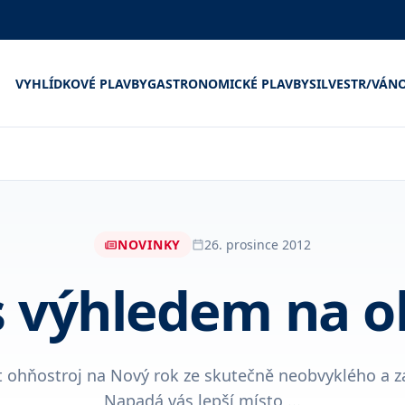
VYHLÍDKOVÉ PLAVBY
GASTRONOMICKÉ PLAVBY
SILVESTR/VÁN
NOVINKY
26. prosince 2012
s výhledem na o
ět ohňostroj na Nový rok ze skutečně neobvyklého a 
Napadá vás lepší místo ...