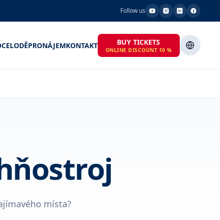
Follow us
BUY TICKETS
OCE
LODĚ
PRONÁJEM
KONTAKT
ONLINE DISCOUNT 10 %
hňostroj
zajímavého místa?