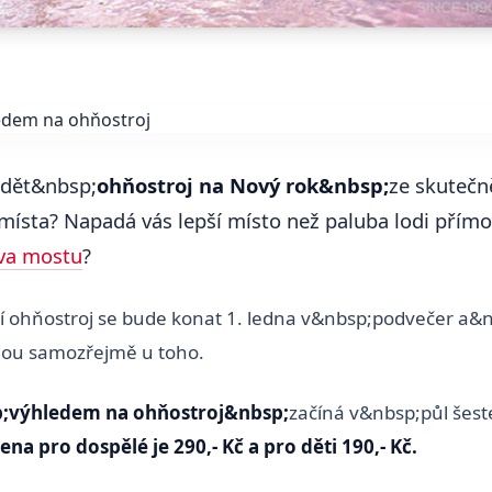
vidět&nbsp;
ohňostroj na Nový rok&nbsp;
ze skutečn
místa? Napadá vás lepší místo než paluba lodi přímo
va mostu
?
ší ohňostroj se bude konat 1. ledna v&nbsp;podvečer a&
ou samozřejmě u toho.
p;výhledem na ohňostroj&nbsp;
začíná v&nbsp;půl šesté
ena pro dospělé je 290,- Kč a pro děti 190,- Kč.