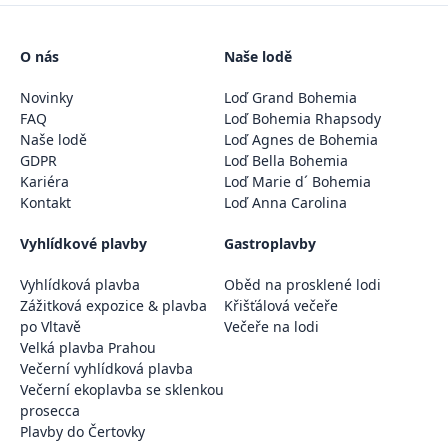
O nás
Naše lodě
Novinky
Loď Grand Bohemia
FAQ
Loď Bohemia Rhapsody
Naše lodě
Loď Agnes de Bohemia
GDPR
Loď Bella Bohemia
Kariéra
Loď Marie d´ Bohemia
Kontakt
Loď Anna Carolina
Vyhlídkové plavby
Gastroplavby
Vyhlídková plavba
Oběd na prosklené lodi
Zážitková expozice & plavba
Křišťálová večeře
po Vltavě
Večeře na lodi
Velká plavba Prahou
Večerní vyhlídková plavba
Večerní ekoplavba se sklenkou
prosecca
Plavby do Čertovky