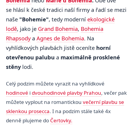
Bohemia
nebo
Marie d'Bohemia
.
Obě dvě
se hlásí k české tradici naší firmy a řadí se mezi
naše
"Bohemie"
, tedy moderní
ekologické
lodě
, jako je
Grand Bohemia
,
Bohemia
Rhapsody
a
Agnes de Bohemia
. Na
vyhlídkových plavbách jistě oceníte
horní
otevřenou palubu
a
maximálně prosklené
stěny
lodi.
Celý podzim můžete vyrazit na vyhlídkové
hodinové
i
dvouhodinové plavby Prahou
, večer pak
můžete vyplout na romantickou
večerní plavbu se
sklenkou prosecca
. I na podzim stále také 4x
denně plujeme do
Čertovky.