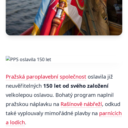
Pražská paroplavební společnost
oslavila již
neuvěřitelných
150 let od svého založení
velkolepou oslavou. Bohatý program naplnil
pražskou náplavku na
Rašínově nábřeží
, odkud
také vyplouvaly mimořádné plavby na
parnících
a lodích
.