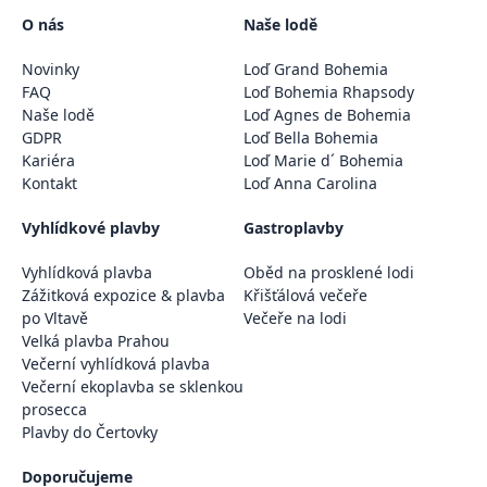
O nás
Naše lodě
Novinky
Loď Grand Bohemia
FAQ
Loď Bohemia Rhapsody
Naše lodě
Loď Agnes de Bohemia
GDPR
Loď Bella Bohemia
Kariéra
Loď Marie d´ Bohemia
Kontakt
Loď Anna Carolina
Vyhlídkové plavby
Gastroplavby
Vyhlídková plavba
Oběd na prosklené lodi
Zážitková expozice & plavba
Křišťálová večeře
po Vltavě
Večeře na lodi
Velká plavba Prahou
Večerní vyhlídková plavba
Večerní ekoplavba se sklenkou
prosecca
Plavby do Čertovky
Doporučujeme