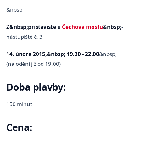
&nbsp;
Z&nbsp;přístaviště u
Čechova mostu
&nbsp;
-
nástupiště č. 3
14. února 2015,&nbsp; 19.30 - 22.00
&nbsp;
(nalodění již od 19.00)
Doba plavby:
150 minut
Cena: