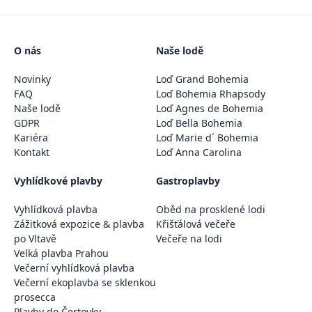
O nás
Naše lodě
Novinky
Loď Grand Bohemia
FAQ
Loď Bohemia Rhapsody
Naše lodě
Loď Agnes de Bohemia
GDPR
Loď Bella Bohemia
Kariéra
Loď Marie d´ Bohemia
Kontakt
Loď Anna Carolina
Vyhlídkové plavby
Gastroplavby
Vyhlídková plavba
Oběd na prosklené lodi
Zážitková expozice & plavba
Křišťálová večeře
po Vltavě
Večeře na lodi
Velká plavba Prahou
Večerní vyhlídková plavba
Večerní ekoplavba se sklenkou
prosecca
Plavby do Čertovky