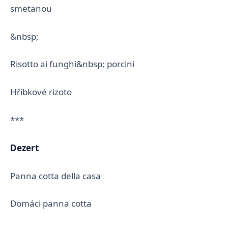
smetanou
&nbsp;
Risotto ai funghi&nbsp; porcini
Hříbkové rizoto
***
Dezert
Panna cotta della casa
Domáci panna cotta