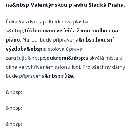
na
&nbsp;Valentýnskou plavbu Sladká Praha
.
Čeká Vás dvouapůlhodinová plavba
s&nbsp;
tříchodovou večeří a živou hudbou na
piano
. Na lodi bude připravena
&nbsp;luxusní
výzdoba&nbsp;
a stolová úprava
zaručující&nbsp;
soukromí&nbsp;
a skvělá místa u
okna ve vyhřívaném salonu lodi. Pro všechny dámy
bude připravena
&nbsp;růže.
&nbsp;
&nbsp;
&nbsp;