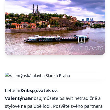
Letošní
&nbsp;svátek sv.
Valentýna
&nbsp;můžete oslavit netradičně a
stylově na palubě lodi. Pozvěte svého partnera