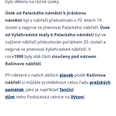
bylo děleno na různé úseky.
Úsek od Palackého náměstí k Jiráskovu
náměstí
byl v nábřeží přebudován v 70. letech 19.
století a nejprve se jmenoval Palackého nábřeží.
Úsek
od Vyšehradské skály k Palackého náměstí
byl ve
zvýšené nábřeží přebudován počátkem 20. století a
nejprve se jmenoval Vyšehradské nábřeží. V
roce
1990
byly obě části
sloučeny pod názvem
Rašínovo nábřeží
.
Při některé z našich delších
plaveb
podél
Rašínova
nábřeží
si můžete prohlédnout celou řadu
pražských
památek
, jako je například
Tančící
dům
nebo Podskalská celnice na
Výtoni
.