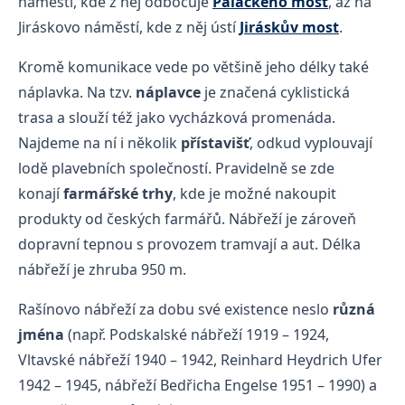
náměstí, kde z něj odbočuje
Palackého most
, až na
Jiráskovo náměstí, kde z něj ústí
Jiráskův most
.
Kromě komunikace vede po většině jeho délky také
náplavka. Na tzv.
náplavce
je značená cyklistická
trasa a slouží též jako vycházková promenáda.
Najdeme na ní i několik
přístavišť
, odkud vyplouvají
lodě plavebních společností. Pravidelně se zde
konají
farmářské trhy
, kde je možné nakoupit
produkty od českých farmářů. Nábřeží je zároveň
dopravní tepnou s provozem tramvají a aut. Délka
nábřeží je zhruba 950 m.
Rašínovo nábřeží za dobu své existence neslo
různá
jména
(např. Podskalské nábřeží 1919 – 1924,
Vltavské nábřeží 1940 – 1942, Reinhard Heydrich Ufer
1942 – 1945, nábřeží Bedřicha Engelse 1951 – 1990) a