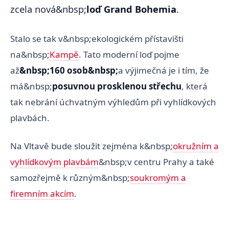
zcela nová&nbsp;
loď Grand Bohemia
.
Stalo se tak v&nbsp;ekologickém přístavišti
na&nbsp;
Kampě
. Tato moderní loď pojme
až
&nbsp;160 osob&nbsp;
a výjimečná je i tím, že
má&nbsp;
posuvnou prosklenou střechu
, která
tak nebrání úchvatným výhledům při vyhlídkových
plavbách.
Na Vltavě bude sloužit zejména k&nbsp;
okružním a
vyhlídkovým plavbám
&nbsp;v centru Prahy a také
samozřejmě k různým&nbsp;
soukromým a
firemním akcím
.