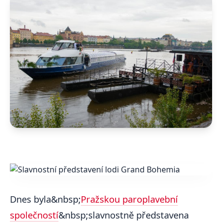
Dnes byla&nbsp;
Pražskou paroplavební
společností
&nbsp;slavnostně představena