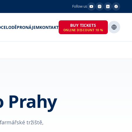
Follow us
BUY TICKETS
OCE
LODĚ
PRONÁJEM
KONTAKT
ONLINE DISCOUNT 10 %
o Prahy
farmářské tržiště,