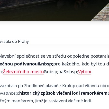
lavební společnost se ve středu odpoledne postaral
nečnou podívanou&nbsp;
pro každého, kdo byl tou 
p;
Železničního mostu
&nbsp;na&nbsp;
Výtoni
.
ž zakotvila po 7hodinové plavbě z Kralup nad Vltavou obr
lova&nbsp;
historický způsob vlečení lodi remorkérem
ným manévrem, jímž je zastavení vlečené lodi.