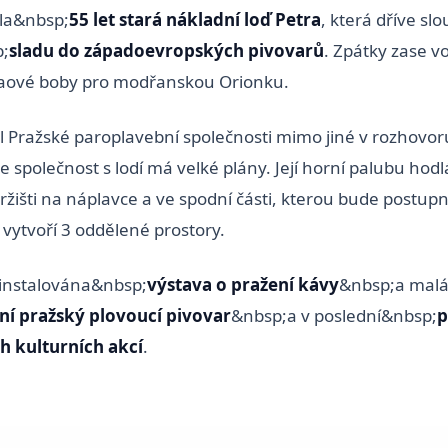
yla&nbsp;
55 let stará nákladní loď Petra
, která dříve slo
;
sladu do západoevropských pivovarů
. Zpátky zase vo
aové boby pro modřanskou Orionku.
l Pražské paroplavební společnosti mimo jiné v rozhovo
že společnost s lodí má velké plány. Její horní palubu hodlá
žišti na náplavce a ve spodní části, kterou bude postup
 vytvoří 3 oddělené prostory.
ainstalována&nbsp;
výstava o pražení kávy
&nbsp;a malá
ní pražský plovoucí pivovar
&nbsp;a v poslední&nbsp;
p
h kulturních akcí
.