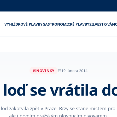
VYHLÍDKOVÉ PLAVBY
GASTRONOMICKÉ PLAVBY
SILVESTR/VÁN
NOVINKY
19. února 2014
 loď se vrátila d
 loď zakotvila zpět v Praze. Brzy se stane místem pro 
ale i prvním pražským plovoucím pivovarem.