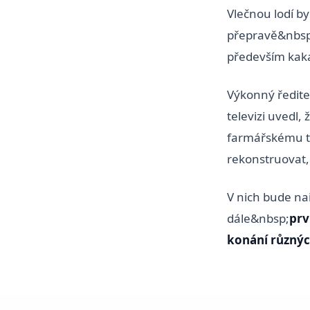
Vlečnou lodí b
přepravě&nbsp
především kak
Výkonný ředite
televizi uvedl, 
farmářskému tr
rekonstruovat,
V nich bude n
dále&nbsp;
prv
konání různýc