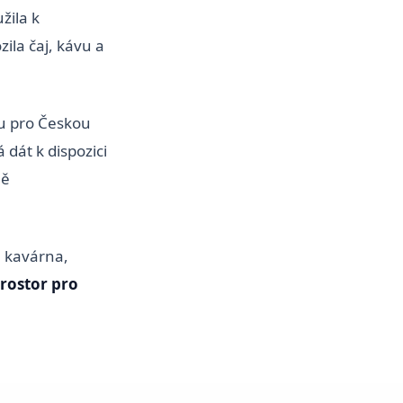
užila k
zila čaj, kávu a
ru pro Českou
 dát k dispozici
ně
 kavárna,
rostor pro