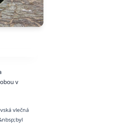
a
dobou v
ovská vlečná
&nbsp;byl