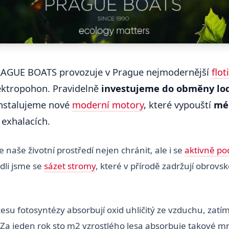
RAGUE BOATS provozuje v Prague nejmodernější
flot
lektropohon. Pravidelně
investujeme do obměny lo
 instalujeme nové
moderní motory
, které vypouští
mén
 exhalacích.
naše životní prostředí nejen chránit, ale i se
aktivně pod
dli jsme se
sázet stromy
, které v přírodě zadržují obrovs
esu fotosyntézy absorbují oxid uhličitý ze vzduchu, zatí
. Za jeden rok sto m2 vzrostlého lesa absorbuje takové m