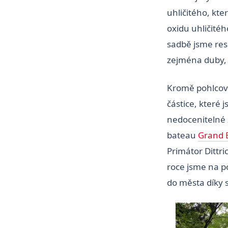
uhličitého, kte
oxidu uhličitéh
sadbě jsme res
zejména duby, 
Kromě pohlcová
částice, které 
nedocenitelné
bateau
Grand 
Primátor Dittr
roce jsme na 
do města díky s