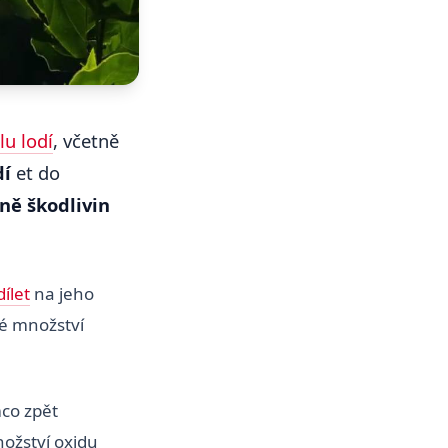
ilu lodí
, včetně
dí
et do
ě škodlivin
ílet
na jeho
ké množství
mco zpět
nožství oxidu