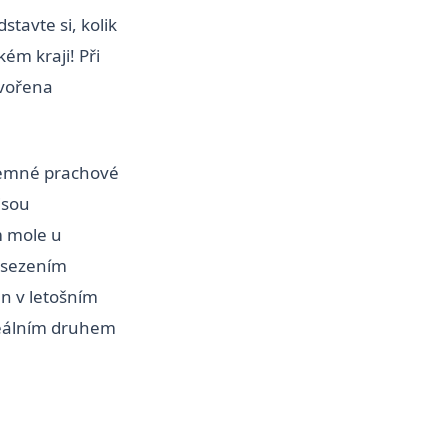
stavte si, kolik
ém kraji! Při
 tvořena
 jemné prachové
jsou
 mole u
osezením
en v letošním
ideálním druhem