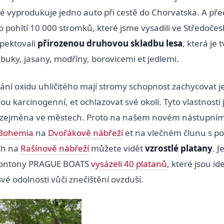
ré vyprodukuje jedno auto při cestě do Chorvatska. A před
o pohltí 10 000 stromků, které jsme vysadili ve Středočesk
pektovali
přirozenou druhovou skladbu lesa
, která je
buky, jasany, modříny, borovicemi et jedlemi.
ní oxidu uhličitého mají stromy schopnost zachycovat
jsou karcinogenní, et ochlazovat své okolí. Tyto vlastnosti 
 zejména ve městech. Proto na našem novém nástupním
Bohemia
na
Dvořákově nábřeží
et na vlečném člunu s p
ich na
Rašínově nábřeží
můžete vidět
vzrostlé platany
. J
pontony PRAGUE BOATS
vysázeli 40 platanů
, které jsou 
vé odolnosti vůči znečištění ovzduší.