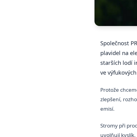
Společnost P
plavidel na e
starších lodí
ve výfukových
Protože chceme 
zlepšení, rozho
emisí.
Stromy při proc
uvolňují kyslík