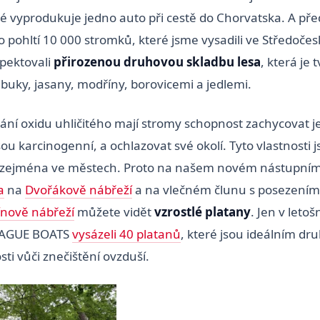
ré vyprodukuje jedno auto při cestě do Chorvatska. A před
o pohltí 10 000 stromků, které jsme vysadili ve Středočesk
pektovali
přirozenou druhovou skladbu lesa
, která je
buky, jasany, modříny, borovicemi a jedlemi.
ní oxidu uhličitého mají stromy schopnost zachycovat
jsou karcinogenní, a ochlazovat své okolí. Tyto vlastnosti 
 zejména ve městech. Proto na našem novém nástupním 
a
na
Dvořákově nábřeží
a na vlečném člunu s posezením
ínově nábřeží
můžete vidět
vzrostlé platany
. Jen v leto
RAGUE BOATS
vysázeli 40 platanů
, které jsou ideálním d
sti vůči znečištění ovzduší.