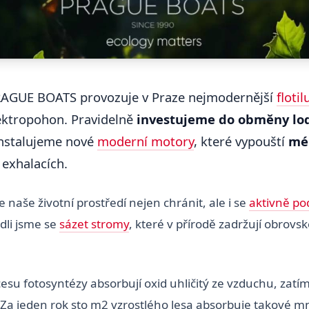
RAGUE BOATS provozuje v Praze nejmodernější
flotil
lektropohon. Pravidelně
investujeme do obměny lo
 instalujeme nové
moderní motory
, které vypouští
mén
 exhalacích.
naše životní prostředí nejen chránit, ale i se
aktivně pod
dli jsme se
sázet stromy
, které v přírodě zadržují obrovs
esu fotosyntézy absorbují oxid uhličitý ze vzduchu, zatí
. Za jeden rok sto m2 vzrostlého lesa absorbuje takové m