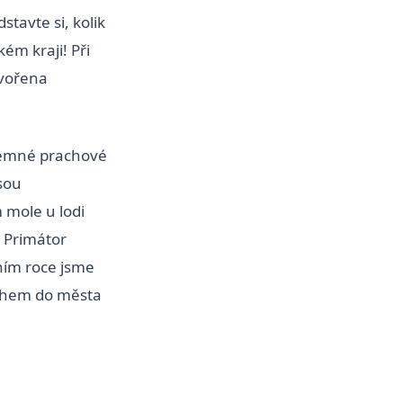
stavte si, kolik
ém kraji! Při
 tvořena
 jemné prachové
jsou
mole u lodi
 Primátor
šním roce jsme
ruhem do města