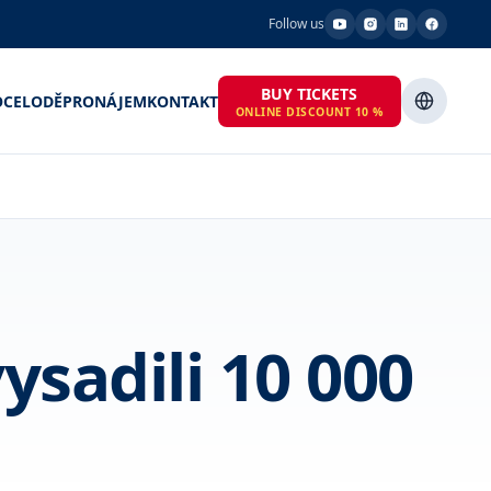
Follow us
BUY TICKETS
OCE
LODĚ
PRONÁJEM
KONTAKT
ONLINE DISCOUNT 10 %
ysadili 10 000