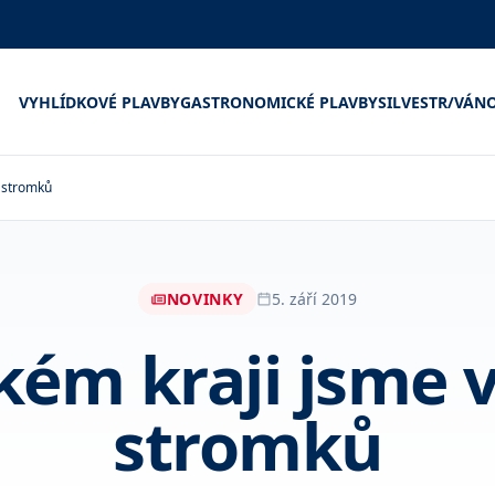
VYHLÍDKOVÉ PLAVBY
GASTRONOMICKÉ PLAVBY
SILVESTR/VÁN
0 stromků
NOVINKY
5. září 2019
ém kraji jsme v
stromků