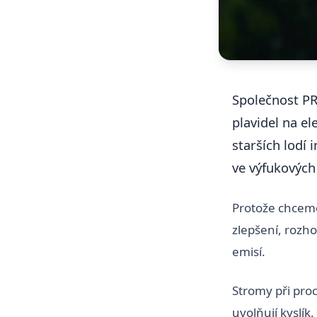
Společnost P
plavidel na e
starších lodí
ve výfukových
Protože chceme 
zlepšení, rozho
emisí.
Stromy při proc
uvolňují kyslík