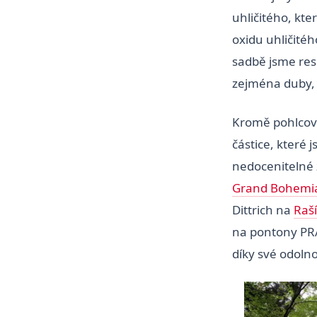
uhličitého, kte
oxidu uhličitéh
sadbě jsme res
zejména duby, 
Kromě pohlcová
částice, které 
nedocenitelné
Grand Bohemi
Dittrich na
Raš
na pontony P
díky své odolno