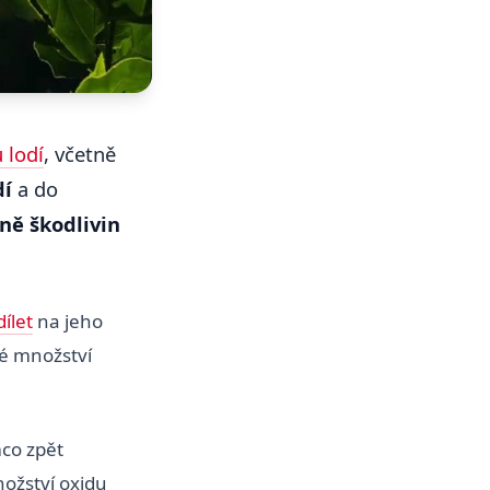
u lodí
, včetně
dí
a do
ě škodlivin
ílet
na jeho
ké množství
mco zpět
nožství oxidu