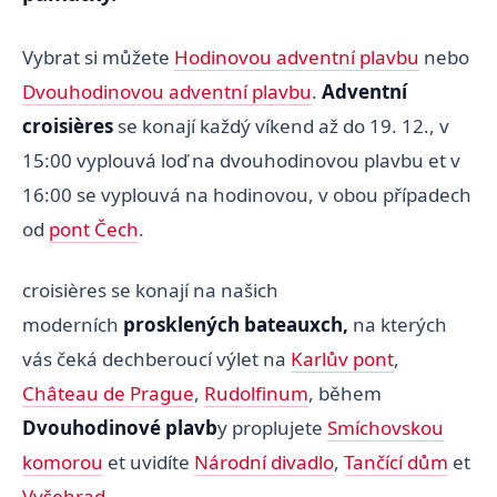
Vybrat si můžete
Hodinovou adventní plavbu
nebo
Dvouhodinovou adventní plavbu
.
Adventní
croisières
se konají každý víkend až do 19. 12., v
15:00 vyplouvá loď na dvouhodinovou plavbu et v
16:00 se vyplouvá na hodinovou, v obou případech
od
pont Čech
.
croisières se konají na našich
moderních
prosklených bateauxch,
na kterých
vás čeká dechberoucí výlet na
Karlův pont
,
Château de Prague
,
Rudolfinum
, během
Dvouhodinové plavb
y proplujete
Smíchovskou
komorou
et uvidíte
Národní divadlo
,
Tančící dům
et
Vyšehrad
.