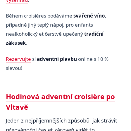
Během croisières podáváme
svařené víno
,
případně jiný teplý nápoj, pro enfants
nealkoholický et čerstvě upečený
tradiční
zákusek
.
Rezervujte
si
adventní plavbu
online s 10 %
slevou!
Hodinová adventní croisière po
Vltavě
Jeden z nejpříjemnějších způsobů, jak strávit
předvánoční čas et zároveň vidět to