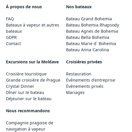
À propos de nous
Nos bateaux
FAQ
Bateau Grand Bohemia
Bateaux à vapeur et autres
Bateau Bohemia Rhapsody
bateaux
Bateau Agnes de Bohemia
GDPR
Bateau Bella Bohemia
Contact
Bateau Marie d´ Bohemia
Bateau Anna Carolina
Excursions sur la Moldave
Croisières privées
Croisière touristique
Restauration
Grande croisière de Prague
Événements d'entreprise
Crystal Dinner
Événements privés
Dîner sur le bateau
Mariages
Déjeuner sur le bateau
Nous recommandons
Compagnie pragoise de
navigation à vapeur